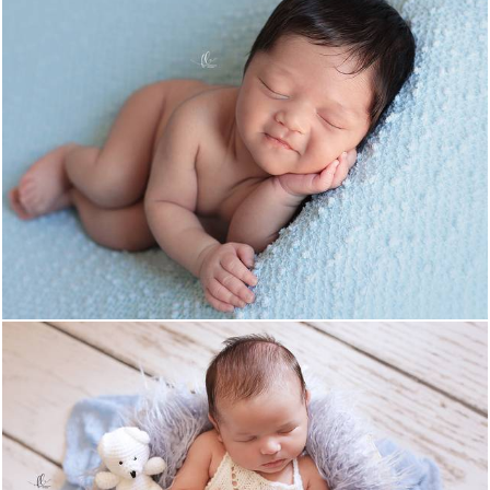
1629
91