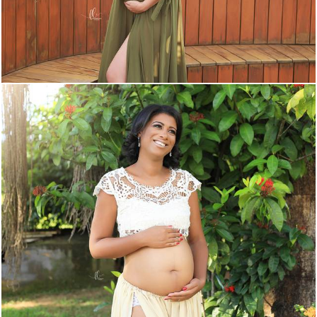
1014
44
1266
216