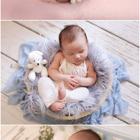
1296
71