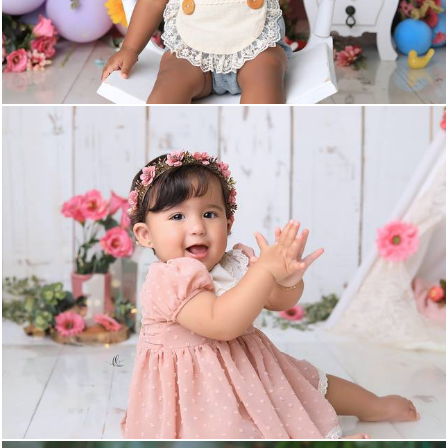
1199
106