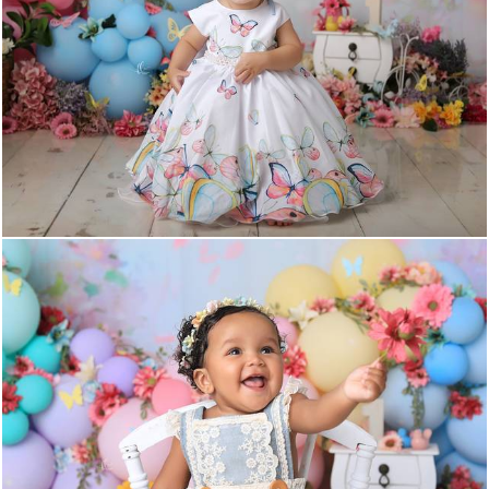
1442
40
1183
92