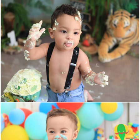
2244
35