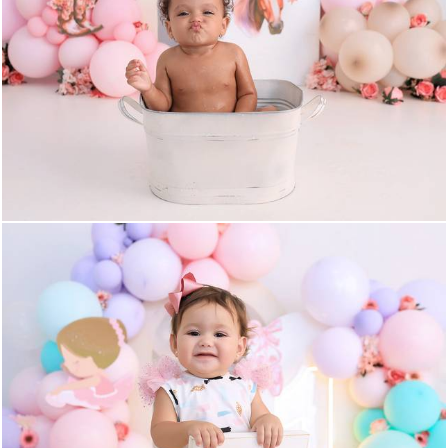
1225
17
1373
21