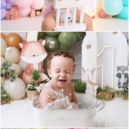
3816
53