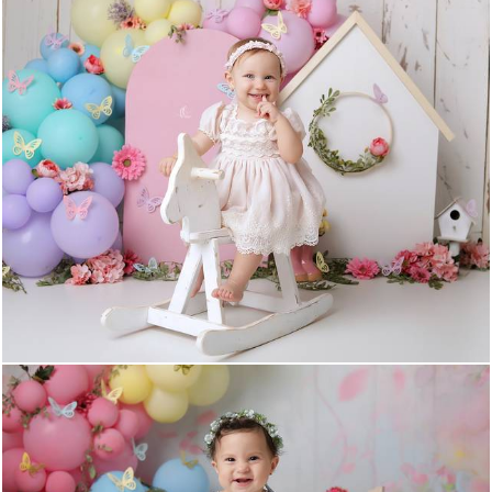
2588
38