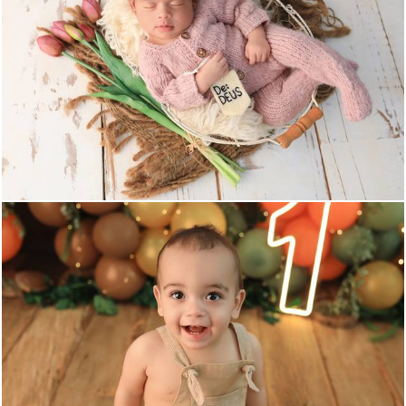
604
0
513
0