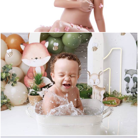
3812
53